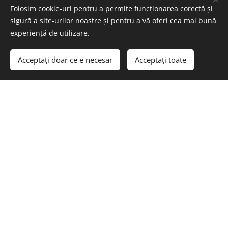
Folosim cookie-uri pentru a permite funcționarea corectă și
sigură a site-urilor noastre și pentru a vă oferi cea mai bună
experiență de utilizare.
Acceptați doar ce e necesar
Acceptați toate
Începeți
Creați un site gratuit!
Echipa noastră